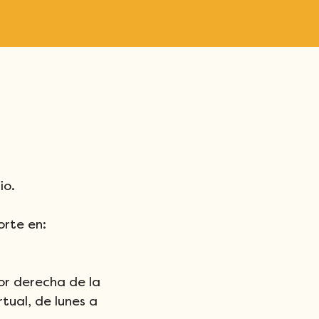
io.
orte en:
or derecha de la 
tual, de lunes a 