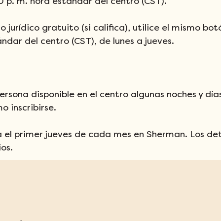
0 p. m. hora estándar del centro (CST).
jurídico gratuito (si califica), utilice el mismo bo
ndar del centro (CST), de lunes a jueves.
persona disponible en el centro algunas noches y dí
 inscribirse.
uita el primer jueves de cada mes en Sherman. Los de
ios.