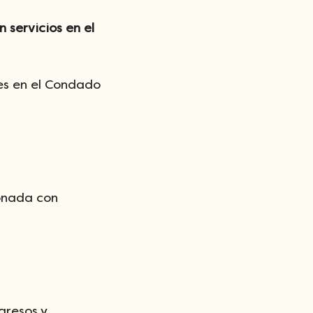
servicios en el 
es en el Condado 
onada con 
gresos y 