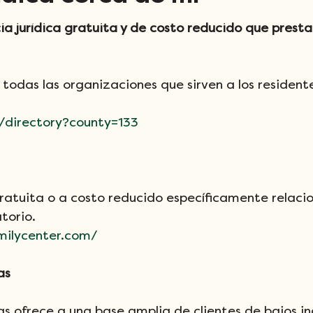
a jurídica gratuita y de costo reducido que prestan 
 todas las organizaciones que sirven a los resident
g/directory?county=133
gratuita o a costo reducido específicamente relaci
torio.
milycenter.com/
as
s ofrece a una base amplia de clientes de bajos in