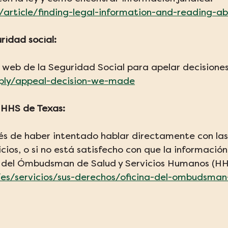
g/article/finding-legal-information-and-reading-a
ridad social:
io web de la Seguridad Social para apelar decisiones
pply/appeal-decision-we-made
 HHS de Texas:
ués de haber intentado hablar directamente con las
icios, o si no está satisfecho con que la informació
na del Ómbudsman de Salud y Servicios Humanos (HH
/es/servicios/sus-derechos/oficina-del-ombudsman