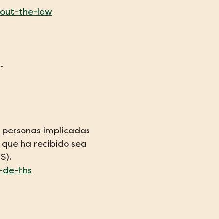
bout-the-law
.
 personas implicadas 
n que ha recibido sea 
S).
-de-hhs