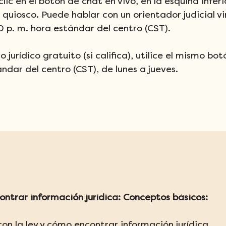
ic en el botón de chat en vivo, en la esquina inferi
l quiosco. Puede hablar con un orientador judicial vir
0 p. m. hora estándar del centro (CST).
jurídico gratuito (si califica), utilice el mismo bo
ndar del centro (CST), de lunes a jueves.
ontrar información jurídica: Conceptos básicos:
 con la ley y cómo encontrar información jurídica.